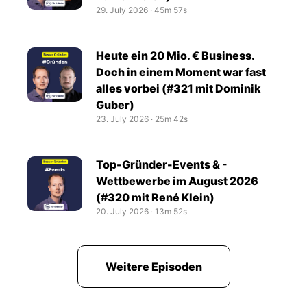
29. July 2026
‧
45m 57s
Heute ein 20 Mio. € Business.
Doch in einem Moment war fast
alles vorbei (#321 mit Dominik
Guber)
23. July 2026
‧
25m 42s
Top-Gründer-Events & -
Wettbewerbe im August 2026
(#320 mit René Klein)
20. July 2026
‧
13m 52s
Weitere Episoden