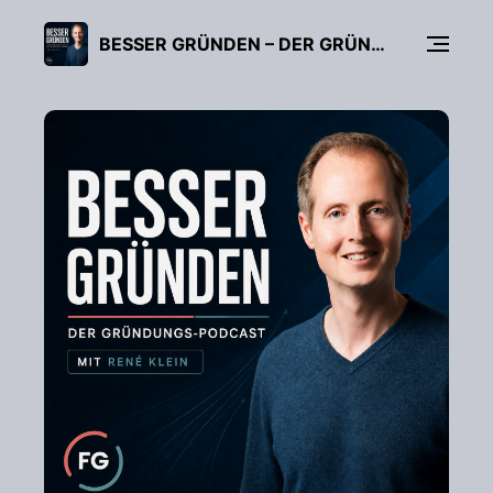
BESSER GRÜNDEN – DER GRÜNDUNGS-PODCAST (FÜR UNTERNEHMER, FREIBERUFLER & START-UPS)