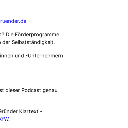
gruender.de
⁠⁠
gen? Die Förderprogramme
e der Selbstständigkeit.
erinnen und -Unternehmern
ist dieser Podcast genau
ründer Klartext -
fW⁠⁠
.