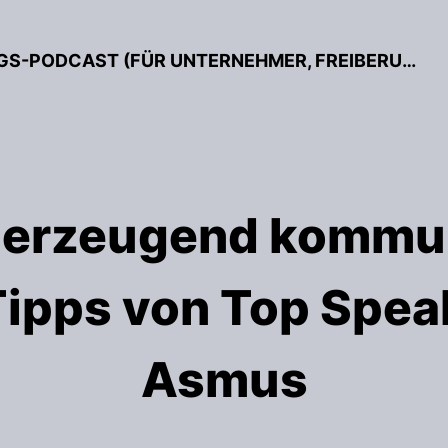
BESSER GRÜNDEN – DER GRÜNDUNGS-PODCAST (FÜR UNTERNEHMER, FREIBERUFLER & START-UPS)
berzeugend kommun
Tipps von Top Spea
Asmus