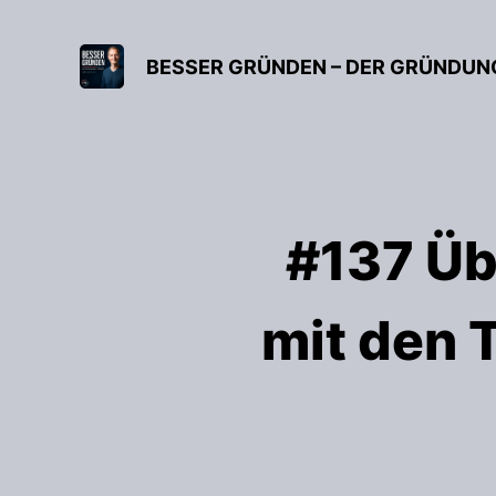
#137 Ü
mit den 