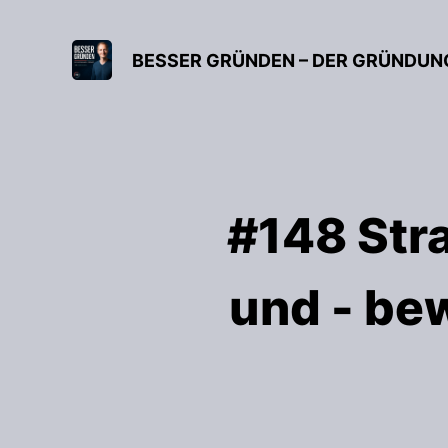
#148 Str
und - be