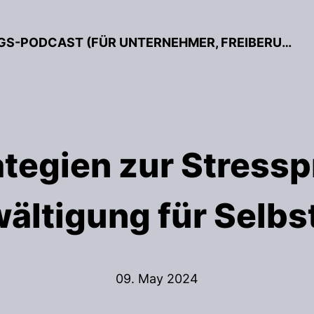
BESSER GRÜNDEN – DER GRÜNDUNGS-PODCAST (FÜR UNTERNEHMER, FREIBERUFLER & START-UPS)
ategien zur Stressp
wältigung für Selbs
09. May 2024