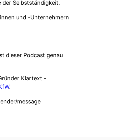
re der Selbstständigkeit.
erinnen und -Unternehmern
ist dieser Podcast genau
ründer Klartext -
⁠⁠⁠⁠
.
ruender/message