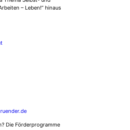
Arbeiten – Leben!” hinaus
t⁠
gruender.de⁠⁠
⁠⁠
gen? Die Förderprogramme