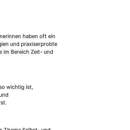
erinnen haben oft ein
gien und praxiserprobte
 im Bereich Zeit- und
 wichtig ist,
 und
rst.
as Thema Selbst- und