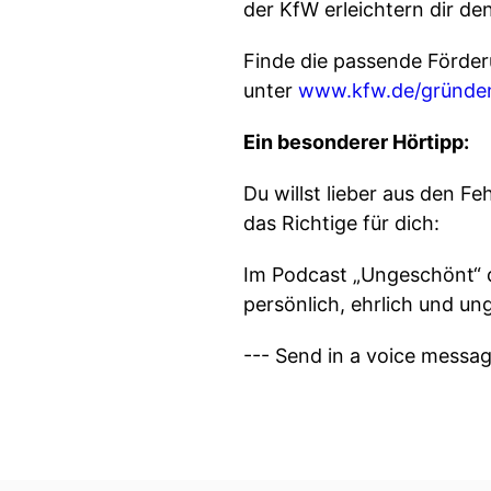
der KfW erleichtern dir de
Finde die passende Förde
unter
⁠⁠ ⁠⁠
⁠⁠⁠⁠www.kfw.de/gründen⁠⁠⁠
Ein besonderer Hörtipp:
Du willst lieber aus den F
das Richtige für dich:
Im Podcast „Ungeschönt“ 
persönlich, ehrlich und u
--- Send in a voice messa