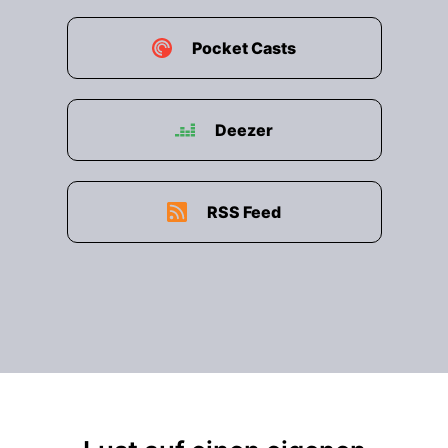
00:01:35: Dazu stehen im Science for Life
Netzwerk mehr als 300 Branchenexperten zur
Pocket Casts
Verfügung,
00:01:40: die mit der notwendigen Expertise
Business Planner begutachten
Deezer
00:01:43: Geschäftsstrategien diskutieren oder
die individuelle Patentsituation bewerten.
RSS Feed
00:01:48: Preisgelder gibt es in Höhe von rund
77.000 Euro.
00:01:51: Zusätzlich dazu gibt es für die
Gewinner in jeder Phase
00:01:54: die Teilnahme an der Science for Life
Academy Days zu gewinnen.
00:01:57: Bewerbungen sind ab dem 1.