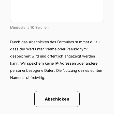
00:00:51: Dieses Event findet am 3. September
in München statt.
Mindestens 10 Zeichen
00:00:54: Das Start-ups for Tomorrow Festival
beschäftigt sich mit aktuellen Themen
Durch das Abschicken des Formulars stimmst du zu,
00:00:58: rund um Corporate Social
dass der Wert unter "Name oder Pseudonym"
Responsibility, Nachhaltigkeit, Marketing und
gespeichert wird und öffentlich angezeigt werden
Aktivismus,
kann. Wir speichern keine IP-Adressen oder andere
00:01:02: so wie HR und Leadership.
personenbezogene Daten. Die Nutzung deines echten
Namens ist freiwillig.
00:01:04: Diese Veranstaltung ist für alle Start-
ups, Gründer, Corporates, Investoren
00:01:08: und Sozialunternehmen, die
Abschicken
umweltbewusst und umsatzorientiert handeln