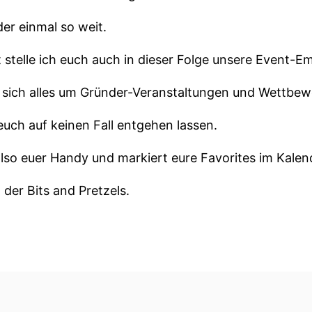
der einmal so weit.
 stelle ich euch auch in dieser Folge unsere Event-E
t sich alles um Gründer-Veranstaltungen und Wettbew
 euch auf keinen Fall entgehen lassen.
lso euer Handy und markiert eure Favorites im Kalen
 der Bits and Pretzels.
t vom 29. September bis zum 1. Oktober in München s
 Pretzels treffen sich 5000 Gründerinnen,
nd Branchenführerinnen für 3 Tage voller Lernen, Ne