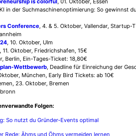
reneurship is colorful
, 01. Oktober, Essen
 KI in der Suchmaschinenoptimierung: So gewinnst du 
ers Conference
, 4. & 5. Oktober, Vallendar, Startup-
Mannheim
024
, 10. Oktober, Ulm
, 11. Oktober, Friedrichshafen, 15€
er, Berlin, Ein-Tages-Ticket: 18,80€
splan-Wettbewerb
, Deadline für Einreichung der Ges
 Oktober, München, Early Bird Tickets: ab 10€
remen, 23. Oktober, Bremen
ilbronn
enverwandte Folgen:
g: So nutzt du Gründer-Events optimal
ger Rede: Ähms und Öhms vermeiden lernen