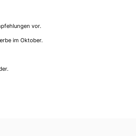
mpfehlungen vor.
erbe im Oktober.
der.
tatt.
tworking und Business