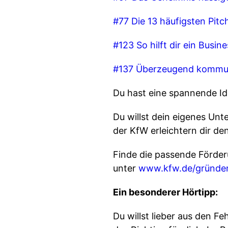
⁠⁠⁠⁠#77 Die 13 häufigsten P
⁠⁠⁠#123 So hilft dir ein Bu
⁠⁠⁠#137 Überzeugend komm
Du hast eine spannende Idee f
Du willst dein eigenes Un
der KfW erleichtern dir de
Finde die passende Förde
unter⁠⁠⁠⁠
⁠⁠⁠⁠⁠⁠⁠⁠⁠⁠www.kfw.de/gründ
Ein besonderer Hörtipp:
Du willst lieber aus den F