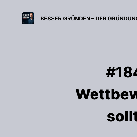
#18
Wettbew
soll