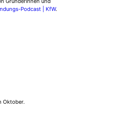
en Gründerinnen und
ündungs-Podcast | KfW⁠⁠⁠⁠⁠⁠
.
m Oktober.