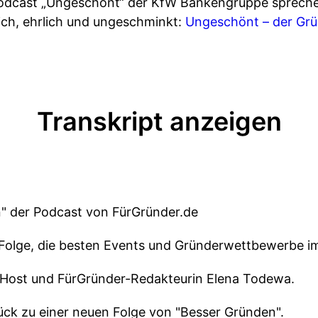
m Podcast „Ungeschönt“ der KfW Bankengruppe sprech
lich, ehrlich und ungeschminkt:
⁠⁠⁠⁠⁠⁠Ungeschönt – der Gr
Transkript anzeigen
" der Podcast von FürGründer.de
 Folge, die besten Events und Gründerwettbewerbe i
er Host und FürGründer-Redakteurin Elena Todewa.
ck zu einer neuen Folge von "Besser Gründen".