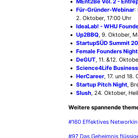
MEnt2Be Vol. 2 - Entrep
Für-Gründer-Webinar
:
2. Oktober, 17:00 Uhr
IdeaLab! - WHU Found
Up2BBQ
, 9. Oktober, 
StartupSÜD Summit 2
Female Founders Night
DeGUT
, 11. &12. Oktob
Science4Life Busines
HerCareer
, 17. und 18.
Startup Pitch Night
, B
Slush
, 24. Oktober, He
Weitere spannende them
#160 Effektives Networkin
#97 Das Geheimnis flüssi