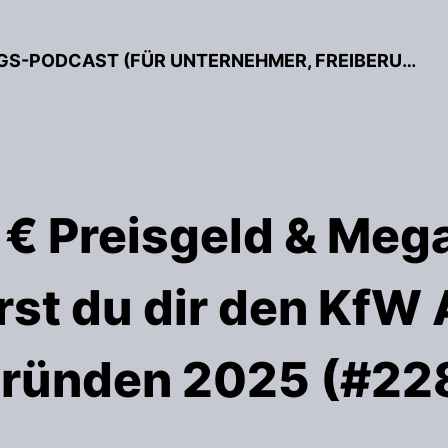
BESSER GRÜNDEN – DER GRÜNDUNGS-PODCAST (FÜR UNTERNEHMER, FREIBERUFLER & START-UPS)
€ Preisgeld & Meg
rst du dir den KfW
ründen 2025 (#22