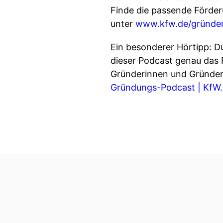
Finde die passende Förde
unter⁠⁠⁠⁠
⁠⁠⁠⁠⁠⁠⁠⁠⁠⁠www.kfw.de/gründ
Ein besonderer Hörtipp: Du
dieser Podcast genau das 
Gründerinnen und Gründer Kla
Gründungs-Podcast | KfW⁠⁠⁠⁠⁠⁠.