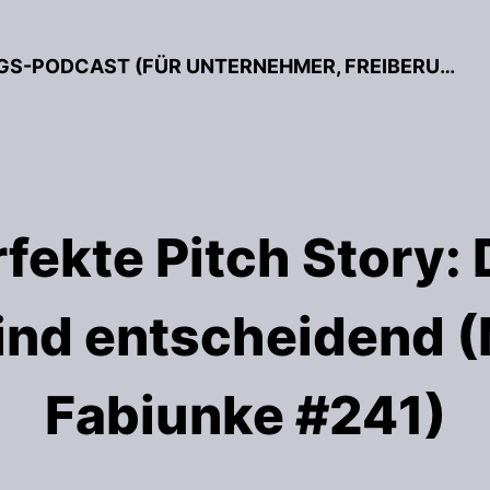
BESSER GRÜNDEN – DER GRÜNDUNGS-PODCAST (FÜR UNTERNEHMER, FREIBERUFLER & START-UPS)
rfekte Pitch Story: 
ind entscheidend (
Fabiunke #241)