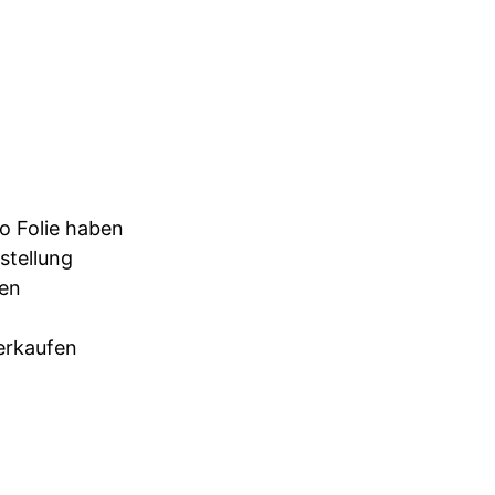
o Folie haben
stellung
den
erkaufen