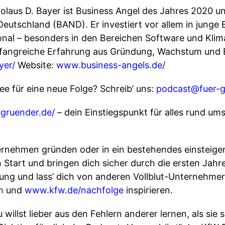
kolaus D. Bayer ist Business Angel des Jahres 2020 u
eutschland (BAND). Er investiert vor allem in junge 
onal – besonders in den Bereichen Software und Klim
mfangreiche Erfahrung aus Gründung, Wachstum und Ex
yer/
Website:
www.business-angels.de/
e für eine neue Folge? Schreib’ uns:
podcast@fuer-g
gruender.de/
– dein Einstiegspunkt für alles rund um
ternehmen gründen oder in ein bestehendes einstei
n Start und bringen dich sicher durch die ersten Jahre
rung und lass’ dich von anderen Vollblut-Unternehm
n
und
www.kfw.de/nachfolge
inspirieren.
 willst lieber aus den Fehlern anderer lernen, als sie