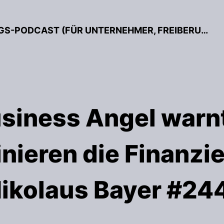
BESSER GRÜNDEN – DER GRÜNDUNGS-PODCAST (FÜR UNTERNEHMER, FREIBERUFLER & START-UPS)
siness Angel warnt
inieren die Finanzi
ikolaus Bayer #24