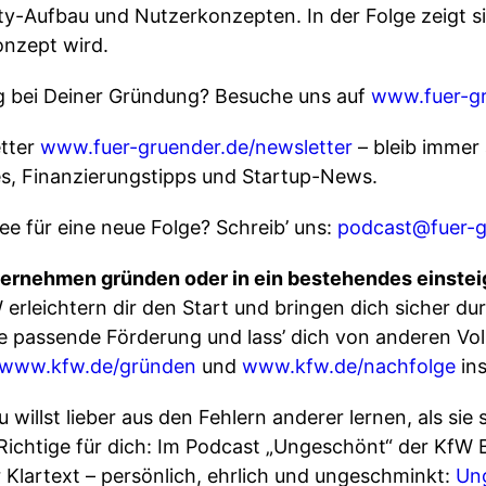
y-Aufbau und Nutzerkonzepten. In der Folge zeigt sie
nzept wird.
g bei Deiner Gründung? Besuche uns auf
www.fuer-gr
tter
www.fuer-gruender.de/newsletter
– bleib immer
s, Finanzierungstipps und Startup-News.
e für eine neue Folge? Schreib’ uns:
podcast@fuer-g
nternehmen gründen oder in ein bestehendes einste
rleichtern dir den Start und bringen dich sicher dur
die passende Förderung und lass’ dich von anderen V
www.kfw.de/gründen
und
www.kfw.de/nachfolge
ins
 willst lieber aus den Fehlern anderer lernen, als sie
Richtige für dich: Im Podcast „Ungeschönt“ der Kf
Klartext – persönlich, ehrlich und ungeschminkt:
Un