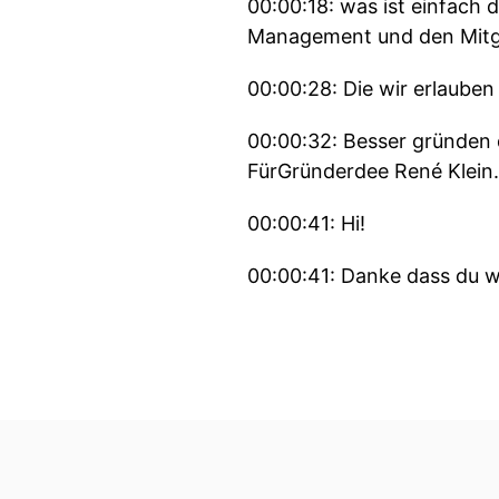
00:00:18: was ist einfach 
Management und den Mitgli
00:00:28: Die wir erlauben
00:00:32: Besser gründen 
FürGründerdee René Klein.
00:00:41: Hi!
00:00:41: Danke dass du w
00:00:45: Communities sin
00:00:50: Deshalb machen w
00:00:53: Ich frage unse
Communityaufbau wichtig i