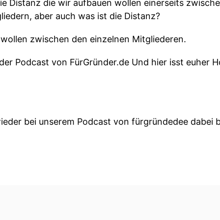
die Distanz die wir aufbauen wollen einerseits zwis
edern, aber auch was ist die Distanz?
 wollen zwischen den einzelnen Mitgliederen.
der Podcast von FürGründer.de Und hier isst euher 
ieder bei unserem Podcast von fürgründedee dabei b
d ein Business Trend Der Aufbau einer Community abe
ir eine Serie mit kurzen Folgen für dich.
re Head-of-Community Nina Simone Franke alles, wa
st.