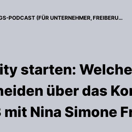
BESSER GRÜNDEN – DER GRÜNDUNGS-PODCAST (FÜR UNTERNEHMER, FREIBERUFLER & START-UPS)
y starten: Welche
heiden über das Ko
 mit Nina Simone F