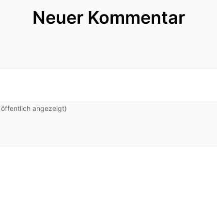
eine Schritt für Schritt Anleitung um deine Commun
Neuer Kommentar
rem Start bei FürGrunder.de selbst im Aufbau von Com
Aufbau beraten?
ht nur bei der Theorie bleibt gewährt uns Nina exklus
 – den Fürgründer Campus, der Ende Februar gestart
on Erfolgen, Misserfolgen Optimierung und Aha-Mome
ffentlich angezeigt)
arten!
nn apropos startend der Startpunkt eines jeden Comm
ute Frage und das sollte auch wirklich gut durchdacht