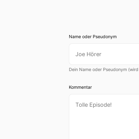
00:00:59: So bekommst du 
00:01:04: Nina war vor ih
andere Communities beim 
Name oder Pseudonym
00:01:12: Und damit es nic
unserer eigenen Community
00:01:20: Sie berichtet v
Dein Name oder Pseudonym (wird ö
00:01:26: Also, lass uns st
Kommentar
00:01:27: Hallo Nina?
00:01:28: Hallo René!
00:01:29: Nina was ist de
00:01:35: Ja das ist eine g