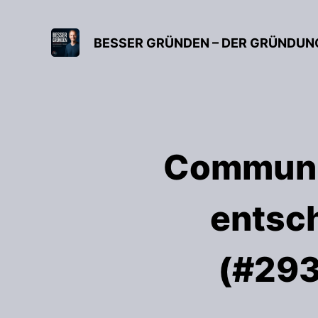
Communit
entsc
(#293