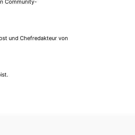
chen Community-
Host und Chefredakteur von
ist.
r gar nicht so einfach.
s zum Thema