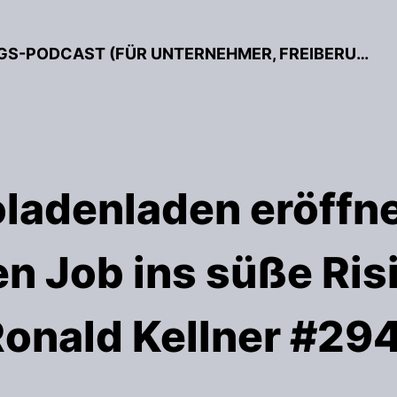
BESSER GRÜNDEN – DER GRÜNDUNGS-PODCAST (FÜR UNTERNEHMER, FREIBERUFLER & START-UPS)
ladenladen eröffn
n Job ins süße Ris
onald Kellner #29