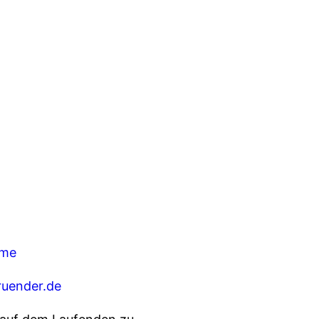
rme
uender.de