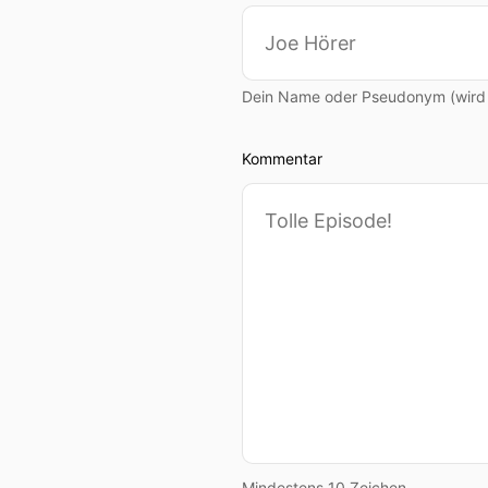
00:00:49: Ich möchte kein
mich so sehr inspiriert ha
Dein Name oder Pseudonym (wird ö
00:01:00: Deshalb haben Fl
Kommentar
00:01:05: Hallo und herzli
00:01:07: Alles Volltreffe
Kellner sich seinem
00:01:15: Schokotraum
00:01:15: erfüllt.
00:01:17: Der schönste un
00:01:20: Ich versuche eig
Mindestens 10 Zeichen