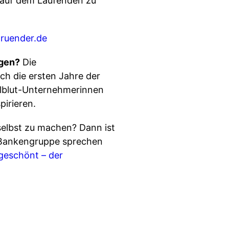
 auf dem Laufenden zu
ruender.de
igen?
Die
ch die ersten Jahre der
ollblut-Unternehmerinnen
pirieren.
 selbst zu machen? Dann ist
W Bankengruppe sprechen
geschönt – der