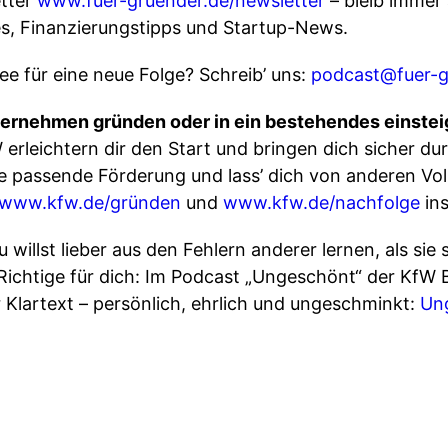
tter
www.fuer-gruender.de/newsletter
– bleib immer
s, Finanzierungstipps und Startup-News.
e für eine neue Folge? Schreib’ uns:
podcast@fuer-g
nternehmen gründen oder in ein bestehendes einste
rleichtern dir den Start und bringen dich sicher dur
die passende Förderung und lass’ dich von anderen V
www.kfw.de/gründen
und
www.kfw.de/nachfolge
ins
 willst lieber aus den Fehlern anderer lernen, als sie
Richtige für dich: Im Podcast „Ungeschönt“ der Kf
Klartext – persönlich, ehrlich und ungeschminkt:
Un