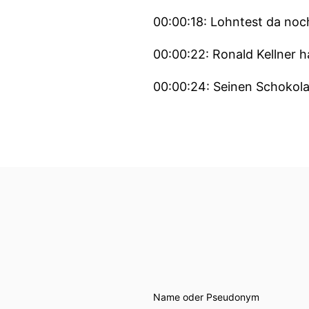
00:00:18: Lohntest da noc
00:00:22: Ronald Kellner h
00:00:24: Seinen Schokol
00:00:28: Eine Website ha
Menschen.
00:00:34: Aber einen Schri
00:00:35: Vor der Gründung
00:00:40: Ronald hatte ein
00:00:45: Ich habe
Name oder Pseudonym
00:00:46: irgendwann geme