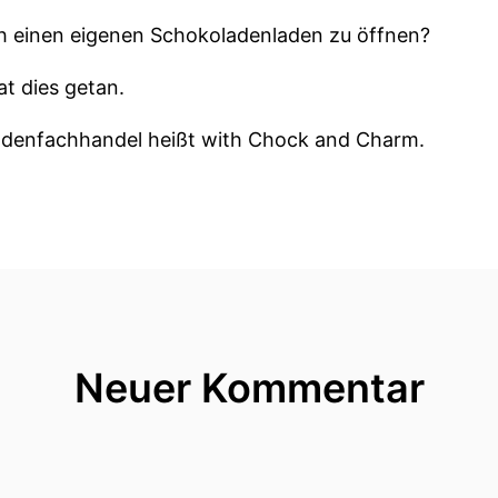
h einen eigenen Schokoladenladen zu öffnen?
at dies getan.
adenfachhandel heißt with Chock and Charm.
t er nicht Doch auf Instagram folgen in über fünftau
tt zurück!
 steht die Frage, was treibt uns eigentlich an und 
Neuer Kommentar
e ziemlich eindeutige Antwort.
rkt ich möchte mein eigener Herr sein.