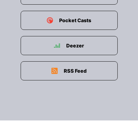
Verhandlungskompetenz gezielt stärken und
sicherer auftreten möchten!
Pocket Casts
00:02:01: Das Webinar findet am zehnten April
um vierzehn Uhr statt.
Deezer
00:02:07: Am vierzehten April zeigt der SEO-
Experte Lisa Bläser, wie sich Suchverhalten
verändert und wie du dein Business darauf
vorbereitest – denn SEO endet längst nicht mehr
RSS Feed
bei Google.
00:02:16: Immer mehr Menschen suchen in KI-
Tools wie ChatchiBT auf Social Media oder
neuen Plattformen nach Lösungen und
Antworten.
00:02:23: In dem Webinar lernst du, warum SEO
heut weit über die klassische Suchmaschine