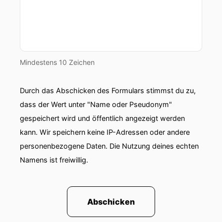
Geschäftsmodell rund um nachhaltige
Lebensmittelnutzung aufgebaut hat.
00:01:01: Welches Förderprogramm sie
erfolgreich genutzt und welche Learnings sie
Mindestens 10 Zeichen
auf dem Weg gesammelt hat?
00:01:06: Das Webinar findet am siebten April
Durch das Abschicken des Formulars stimmst du zu,
um siebzehn Uhr dreißig statt – ideal für alle die
dass der Wert unter "Name oder Pseudonym"
impactorientieren Gründen oder Fördermittel
gespeichert wird und öffentlich angezeigt werden
nutzen möchten!
kann. Wir speichern keine IP-Adressen oder andere
personenbezogene Daten. Die Nutzung deines echten
00:01:15: Am zehnten April erklärt Dr.
Namens ist freiwillig.
00:01:17: Martina Pesic, wie du auch in
schwierigen Gesprächen sicher, strategisch und
selbstbewusst verhandelst.
Abschicken
00:01:24: Verhandlungen gehören zum Alltag