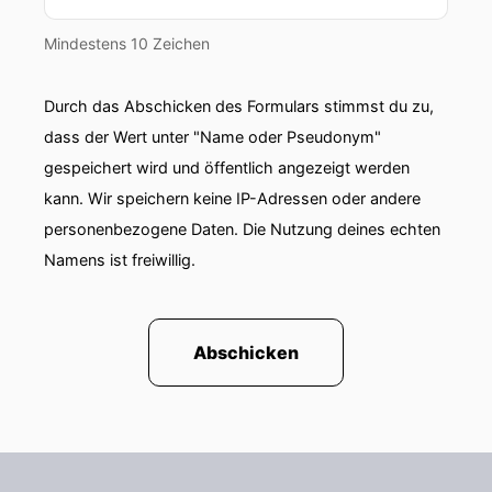
Fehler beim Wachsen von Teams.
Mindestens 10 Zeichen
00:00:58: wenn du jetzt auf einen Fehler den wir
da besprochen haben ganz besonders
Durch das Abschicken des Formulars stimmst du zu,
hinweisen müsstest welcher wäre das?
dass der Wert unter "Name oder Pseudonym"
00:01:05: Wachstum wird definitiv unterschätzt.
gespeichert wird und öffentlich angezeigt werden
kann. Wir speichern keine IP-Adressen oder andere
00:01:09: Struktur ist das was von Anfang an
personenbezogene Daten. Die Nutzung deines echten
aufgebaut werden muss so dass man einfach
sich im Nachgang viele Kosten und viel Mühe
Namens ist freiwillig.
sparen kann.
00:01:18: Vielen Dank!
Abschicken
00:01:19: Dann jetzt zum Thema dieser Folge
Und ich glaube, ob beim ersten Mitarbeiter oder
der ersten Mitarbeiterin oder auch nach ganz
vielen Einstellungen.