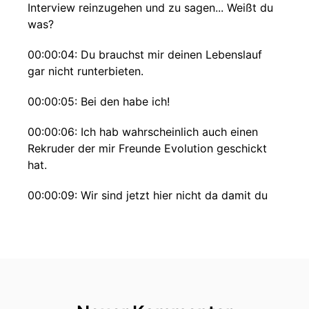
Interview reinzugehen und zu sagen... Weißt du
was?
00:00:04: Du brauchst mir deinen Lebenslauf
gar nicht runterbieten.
00:00:05: Bei den habe ich!
00:00:06: Ich hab wahrscheinlich auch einen
Rekruder der mir Freunde Evolution geschickt
hat.
00:00:09: Wir sind jetzt hier nicht da damit du
mir deinen kompletten Werdegang wiedergibst
aber ich möchte verstehen wie du dich in
verschiedenen Situationen verhältst.
00:00:20: Hi!
00:00:25: Herzlich willkommen zur achten Und