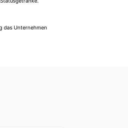
 Statusgetränke.
lig das Unternehmen
anen Kellerei her.
i für Gründer.de und seine
etztem Jahr im September