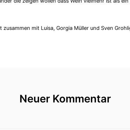
nder die zeigen wollen dass Wein vielmehr ist als ein
t zusammen mit Luisa, Gorgia Müller und Sven Groh
.
inland-Pfalz und stellen den Wein in Berlin in eine urb
nau auf sich hat haben sich Helge mein Mitgründer be
geschaut – in unserer Reihe alles Volltreffer!
lte Spritosenfabrik.
Neuer Kommentar
is in die Kür und Rheinalkohol hergestellt Und seit l
Eine