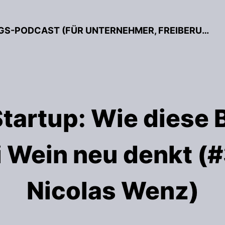
BESSER GRÜNDEN – DER GRÜNDUNGS-PODCAST (FÜR UNTERNEHMER, FREIBERUFLER & START-UPS)
tartup: Wie diese B
i Wein neu denkt (
Nicolas Wenz)