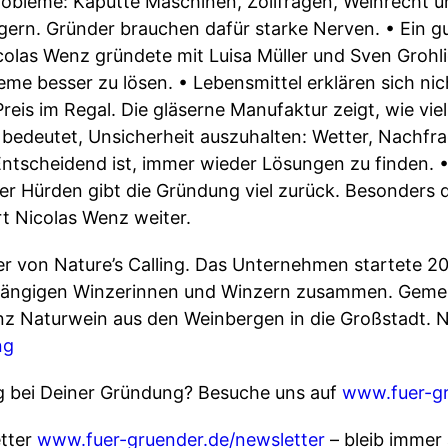
Probleme: Kaputte Maschinen, Zollfragen, Weinrecht 
ögern. Gründer brauchen dafür starke Nerven. • Ein 
colas Wenz gründete mit Luisa Müller und Sven Grohli
eme besser zu lösen. • Lebensmittel erklären sich nich
is im Regal. Die gläserne Manufaktur zeigt, wie viel 
 bedeutet, Unsicherheit auszuhalten: Wetter, Nachfr
Entscheidend ist, immer wieder Lösungen zu finden. •
ller Hürden gibt die Gründung viel zurück. Besonders 
t Nicolas Wenz weiter.
er von Nature’s Calling. Das Unternehmen startete 2
abhängigen Winzerinnen und Winzern zusammen. Gemei
nz Naturwein aus den Weinbergen in die Großstadt. Ni
ng
g bei Deiner Gründung? Besuche uns auf
www.fuer-gr
tter
www.fuer-gruender.de/newsletter
– bleib immer