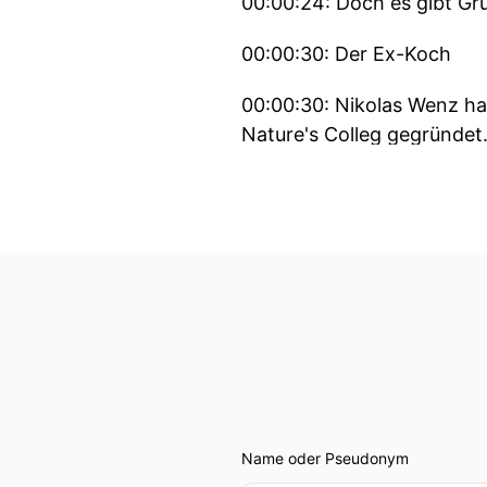
00:00:24: Doch es gibt Grü
00:00:30: Der Ex-Koch
00:00:30: Nikolas Wenz ha
Nature's Colleg gegründet
00:00:37: Sie ernten in Rhe
00:00:42: Was es damit ge
Hündin Flora ganz genau an
00:00:56: Ja, das ist eine a
00:00:58: Hier haben sie b
produzieren wir hier Wein 
00:01:05: Urbane Kellerei?
Name oder Pseudonym