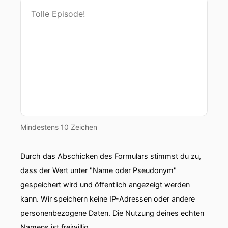
00:00:53: Ein Event hinweisen eigener Sache.
00:00:55: Bis zum einund dreißigsten Juli musst
du nämlich deine Steuererklärung für zwanzig,
fünfundzwanzig abgeben.
00:01:01: Zumindest wenn du kein Steuerberater
hast und deshalb gibt es am ersten Juli einen
Webinar auf FürGrunder.de.
Mindestens 10 Zeichen
00:01:06: Wir zeigen dir wie Du Deine
Steuererklärungen gut hinbekommst trotz
Durch das Abschicken des Formulars stimmst du zu,
Zeitdrucks.
dass der Wert unter "Name oder Pseudonym"
00:01:11: Die Link zu der Anmeldung findest Du
gespeichert wird und öffentlich angezeigt werden
in den Schoenlots.
kann. Wir speichern keine IP-Adressen oder andere
personenbezogene Daten. Die Nutzung deines echten
00:01:15: Nun geht's aber los mit dem vor Ort.
Namens ist freiwillig.