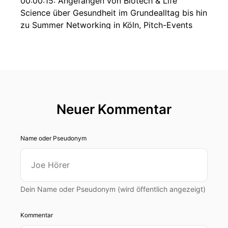
00:00:15: Angefangen von Biotech & Life
Science über Gesundheit im Grundealltag bis hin
zu Summer Networking in Köln, Pitch-Events
sowie Online Seminare – mit einem ganz
besonderen Highlight wie ich finde nämlich eine
mehrteilige Serie zum Aufbau von KI-Agenden.
00:00:29: Außerdem steht Preisfindung und
Verhandeln auf der Agenda.
Neuer Kommentar
00:00:32: Und ich werfe einen Blick auf
internationale Startup-Events in Europa!
Name oder Pseudonym
00:00:36: Ich stelle dir Wettbewerber vor, bei
denen du gewinnen kannst – und sogar ein
Wettbetrieb, der eine Million Euro ausschüttet.
Dein Name oder Pseudonym (wird öffentlich angezeigt)
00:00:42: Also bleib dran!
Kommentar
00:00:52: Bevor wir loslegen?