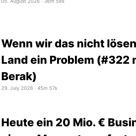
05. August 2026
‧
36m 58s
Wenn wir das nicht lösen
Land ein Problem (#322 
Berak)
29. July 2026
‧
45m 57s
Heute ein 20 Mio. € Busi