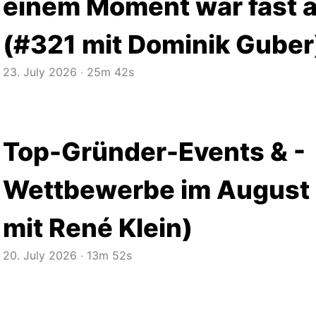
einem Moment war fast al
(#321 mit Dominik Guber
23. July 2026
‧
25m 42s
Top-Gründer-Events & -
Wettbewerbe im August
mit René Klein)
20. July 2026
‧
13m 52s