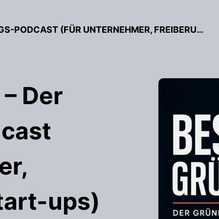
BESSER GRÜNDEN – DER GRÜNDUNGS-PODCAST (FÜR UNTERNEHMER, FREIBERUFLER & START-UPS)
 – Der
cast
er,
tart-ups)