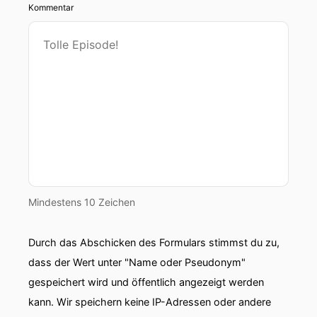
Kommentar
Gründer-Redakteurin Elena Todewa.
00:00:30: Bei der Unternehmensgründung sind
viele Punkte zu beachten.
00:00:33: Dazu gehört, sich zu überlegen,
welche Risiken auf das Unternehmen zukommen
00:00:38: und wie man es am besten davor
bewahren kann.
00:00:41: Das ist für jeden Fall individuell zu
Mindestens 10 Zeichen
unterscheiden.
00:00:43: Dennoch gibt es einige Risiken,
Durch das Abschicken des Formulars stimmst du zu,
dass der Wert unter "Name oder Pseudonym"
00:00:45: gegen die sich alle Jungunternehmer
gespeichert wird und öffentlich angezeigt werden
und Jungunternehmerinnen
kann. Wir speichern keine IP-Adressen oder andere
00:00:48: versichern sollten.