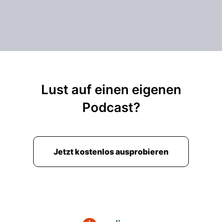
00:01:25: Ich würde einfach mal mit den
gewerblichen anfangen.
00:01:28: Da haben wir zum einen die
Vermögensschadenhaftpflicht.
00:01:31: Das ist ganz klassisch.
Lust auf einen eigenen
00:01:33: Je nach Bereich, ob das jetzt eine
Podcast?
Pflichtversicherung ist,
00:01:36: zum Beispiel kann das auch eine
Berufshaftpflicht sein.
Jetzt kostenlos ausprobieren
00:01:38: Zum Beispiel, wir haben dann für den
Bereich IT
00:01:42: speziell auch die IT-Haftpflicht,