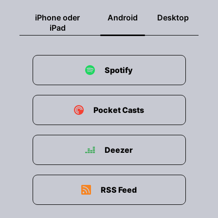
iPhone oder
Android
Desktop
00:01:09: auf den Punkt, würde ich sagen.
iPad
00:01:12: Alles gut, alles gut.
00:01:13: Montag haben einfach einen
Spotify
schlechten Beruf,
00:01:15: sind aber eigentlich superproduktive
Tage.
Pocket Casts
00:01:17: Deshalb machen wir auch heute das
Thema Versicherungen
Deezer
00:01:19: zu einem spannenden Thema, dank der
Anexpertise.
RSS Feed
00:01:22: Tobi, welche Grundversicherungen
sind für Unternehmer unerlässlich?