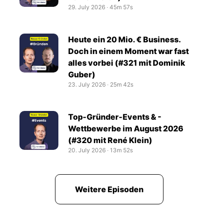
29. July 2026
‧
45m 57s
Heute ein 20 Mio. € Business.
Doch in einem Moment war fast
alles vorbei (#321 mit Dominik
Guber)
23. July 2026
‧
25m 42s
Top-Gründer-Events & -
Wettbewerbe im August 2026
(#320 mit René Klein)
20. July 2026
‧
13m 52s
Weitere Episoden