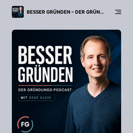
BESSER GRÜNDEN – DER GRÜNDUNGS-PODCAST (FÜR UNTERNEHMER, FREIBERUFLER & START-UPS)