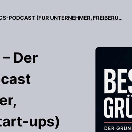
BESSER GRÜNDEN – DER GRÜNDUNGS-PODCAST (FÜR UNTERNEHMER, FREIBERUFLER & START-UPS)
 – Der
cast
er,
tart-ups)