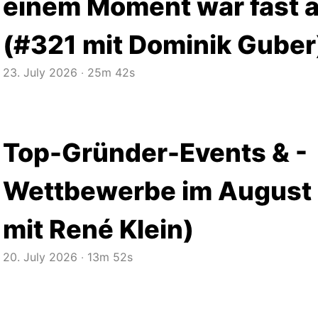
einem Moment war fast al
(#321 mit Dominik Guber
23. July 2026
‧
25m 42s
Top-Gründer-Events & -
Wettbewerbe im August
mit René Klein)
20. July 2026
‧
13m 52s