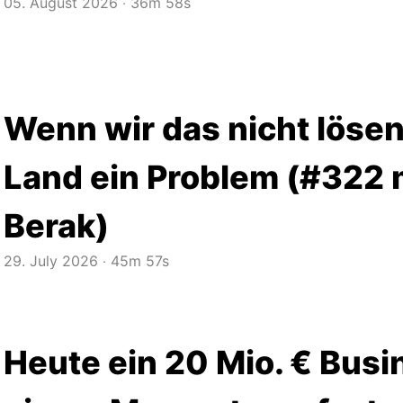
05. August 2026
‧
36m 58s
Wenn wir das nicht lösen
Land ein Problem (#322 
Berak)
29. July 2026
‧
45m 57s
Heute ein 20 Mio. € Busi