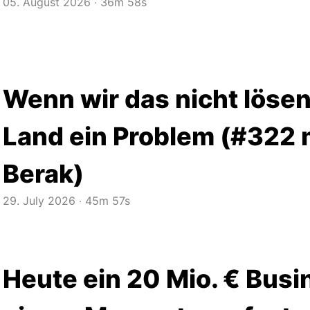
05. August 2026
‧
36m 58s
Wenn wir das nicht lösen
Land ein Problem (#322 
Berak)
29. July 2026
‧
45m 57s
Heute ein 20 Mio. € Busi