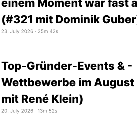
einem Moment war fast al
(#321 mit Dominik Guber
23. July 2026
‧
25m 42s
Top-Gründer-Events & -
Wettbewerbe im August
mit René Klein)
20. July 2026
‧
13m 52s