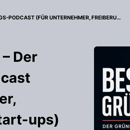
BESSER GRÜNDEN – DER GRÜNDUNGS-PODCAST (FÜR UNTERNEHMER, FREIBERUFLER & START-UPS)
 – Der
cast
er,
tart-ups)