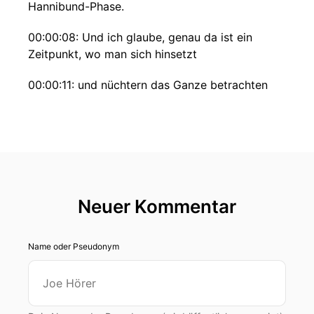
Hannibund-Phase.
00:00:08: Und ich glaube, genau da ist ein
Zeitpunkt, wo man sich hinsetzt
00:00:11: und nüchtern das Ganze betrachten
sollte, um zu überlegen,
00:00:14: was kann denn schiefgehen
00:00:16: oder was sollten wir vorher mal
absprechen?
Neuer Kommentar
00:00:19: "Besser gründen", der Podcast von
FürGründer.de.
Name oder Pseudonym
00:00:23: Thema in dieser Folge "Gründen unter
Freunden",
00:00:26: Problemfall oder Erfolgsmodell mit