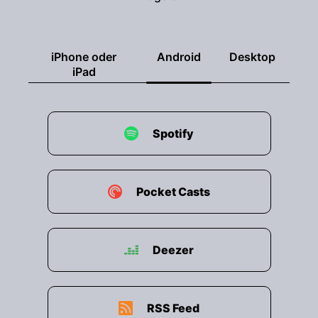
Zirup
00:01:03: auf den deutschen Markt gebracht.
iPhone oder
Android
Desktop
iPad
00:01:05: Ein gesundes, leckeres und
nachhaltiges Getränk.
00:01:08: Außerdem sind sie der Beweis dafür,
Spotify
00:01:09: dass Gründen mit Freunden gut laufen
kann.
Pocket Casts
00:01:11: Wie das geklappt hat, verraten Sie uns
gleich.
Deezer
00:01:13: Basti Fabio und Michi, schön, dass ihr
heute mit dabei seid.
00:01:16: Hallo, hallo, grüßt euch. Vielen Dank
RSS Feed
für die Einladung.